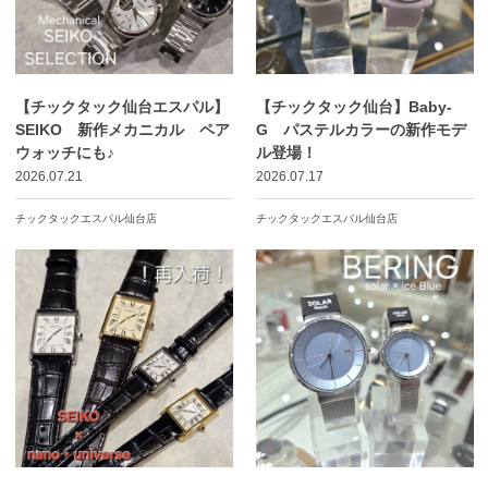
【チックタック仙台エスパル】
【チックタック仙台】Baby-
SEIKO 新作メカニカル ペア
G パステルカラーの新作モデ
ウォッチにも♪
ル登場！
2026.07.21
2026.07.17
チックタックエスパル仙台店
チックタックエスパル仙台店