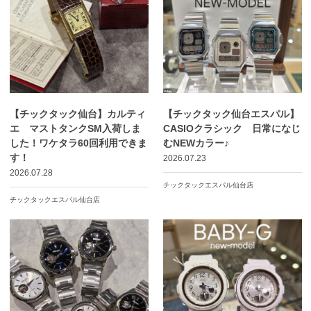
【チックタック仙台】カルティ
【チックタック仙台エスパル】
エ マストタンクSM入荷しま
CASIOクラシック 日常になじ
した！ワケタラ60回利用できま
むNEWカラー♪
す！
2026.07.23
2026.07.28
チックタックエスパル仙台店
チックタックエスパル仙台店