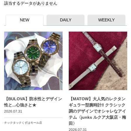
該当するデータがありません
NEW
DAILY
WEEKLY
【BULOVA】防水性とデザイン
【MATOW】大人気のレクタン
性と...心強さと★
ギュラー型腕時計‼️ クラシック
調のデザインでオシャレなアイ
2026.07.31
テム〈junks ルクア大阪店・梅
チックタックくずはモール店
田〉
2026.07.31