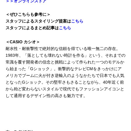
＞＞オンラインストア
＜ぜひこちらも参考に＞
スタッフによるスタイリング提案は
こちら
スタッフによるまとめ記事は
こちら
＜CASIO カシオ＞
耐水性・耐衝撃性で絶対的な信頼を得ている唯一無二の存在。
1983年、「落としても壊れない時計を作る」という、それまでの
常識を覆す開発者の信念と挑戦によって作られた一つのモデルか
ら始まった「Gショック」。衝撃的なテレビCMをきっかけにア
メリカでブームに火が付き逆輸入のようなかたちで日本でも人気
となったGショック。その堅牢さもさることながら、40年近く前
から殆ど変わらないスタイルで現代でもファッションアイコンと
して通用するデザイン性の高さも魅力です。