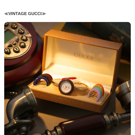
≪VINTAGE
GUCCI
≫