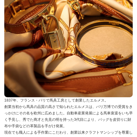
1837年、フランス・パリで馬具工房として創業したエルメス。
創業当初から馬具の品質の高さで知られたエルメスは、パリ万博での受賞をき
っかけにその名を欧州に広めました。自動車産業発展による馬車衰退をいち早
く予見し、秀でた商才と先見の明を持った3代目により、バッグを皮切りに財
布や手袋などの革製品を手がけ発展。
現在でも職人による手作業にこだわり、創業以来クラフトマンシップを尊重し