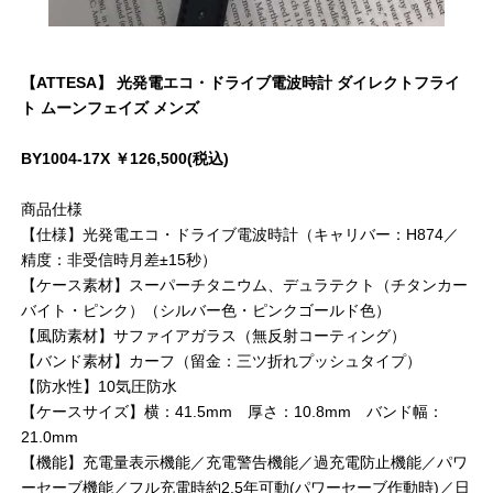
【ATTESA】 光発電エコ・ドライブ電波時計 ダイレクトフライ
ト ムーンフェイズ メンズ
BY1004-17X ￥126,500(税込)
商品仕様
【仕様】光発電エコ・ドライブ電波時計（キャリバー：H874／
精度：非受信時月差±15秒）
【ケース素材】スーパーチタニウム、デュラテクト（チタンカー
バイト・ピンク）（シルバー色・ピンクゴールド色）
【風防素材】サファイアガラス（無反射コーティング）
【バンド素材】カーフ（留金：三ツ折れプッシュタイプ）
【防水性】10気圧防水
【ケースサイズ】横：41.5mm 厚さ：10.8mm バンド幅：
21.0mm
【機能】充電量表示機能／充電警告機能／過充電防止機能／パワ
ーセーブ機能／フル充電時約2.5年可動(パワーセーブ作動時)／日