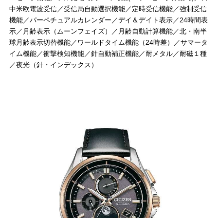
中米欧電波受信／受信局自動選択機能／定時受信機能／強制受信
機能／パーペチュアルカレンダー／デイ＆デイト表示／24時間表
示／月齢表示（ムーンフェイズ）／月齢自動計算機能／北・南半
球月齢表示切替機能／ワールドタイム機能（24時差）／サマータ
イム機能／衝撃検知機能／針自動補正機能／耐メタル／耐磁１種
／夜光（針・インデックス）