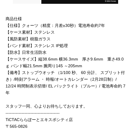
商品仕様
【仕様】クォーツ（精度：月差±30秒）電池寿命約7年
【ケース素材】ステンレス
【風防素材】樹脂ガラス
【バンド素材】ステンレス IP処理
【防水】日常生活防水
【ケースサイズ】縦38.6mm 横36.3mm 厚さ9.6mm 重さ49.0
ｇ バンド幅21.5mm 腕周り145 ～205mm
【備考】ストップウオッチ （1/100 秒、 60 分計、 スプリット付
き）/時刻アラーム ・ 時報/オートカレンダー（2月28日制）/
12/24 時間制表示切替/ EL バックライト（ブルー）/ 電池寿命約 7
年
スタッフ一同、心よりお待ちしております。
-------------------------------------
TiCTACららぽーとエキスポシティ店
〒565-0826