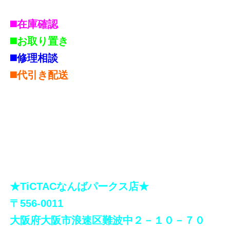
◼️在庫確認
◼️お取り置き
◼️修理相談
◼️代引き配送
★TiCTACなんばパークス店★
〒556-0011
大阪府大阪市浪速区難波中２－１０－７０