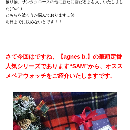
被り物、サンタクロースの他に新たに雪だるまを入手いたしまし
た( ^ω^ )
どちらを被ろうか悩んでおります…笑
明日までに決めないとです！！
さて今回はですね、【agnes b.】の筆頭定番
人気シリーズであります“SAM”から、オスス
メペアウォッチをご紹介いたしますです。