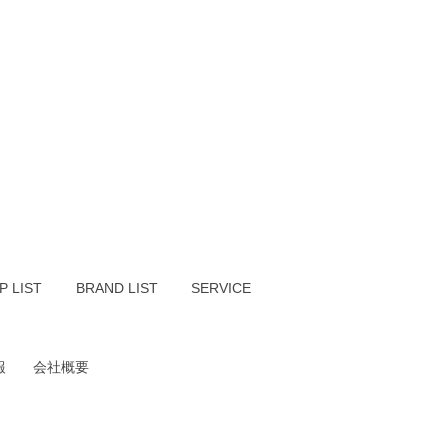
P LIST
BRAND LIST
SERVICE
報
会社概要