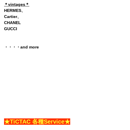
＊vintages＊
HERMES、
Cartier、
CHANEL
GUCCI
・・・・and more
★TiCTAC 各種Service★