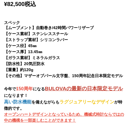
¥82,500税込
スペック
【ムーブメント】自動巻き/42時間パワーリザーブ
【ケース素材】ステンレススチール
【ストラップ素材】シリコンラバー
【ケース径】45㎜
【ケース厚】13.45㎜
【ガラス素材】ミネラルガラス
【防水性】20気圧防水
【重量】約120g
【その他】マザーオブパール文字盤、150周年記念日本限定モデル
BULOVAの最新の日本限定モデル
150周年
今年で
になる
になります！
高い防水機能
ラグジュアリーなデザイン
を備えながらも
が特
徴的です。
オープンハートデザインとなっているため、機械式時計ならではの
中の機構を一部楽しむことができます！