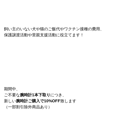
飼い主のいない犬や猫のご飯代やワクチン接種の費用、
保護譲渡活動や里親支援活動に役立てます！
期間中、
ご不要な
腕時計1本下取り
につき、
新しい
腕時計ご購入で10%OFF
致します
（一部割引除外商品あり）