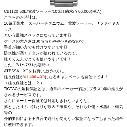
CB1120-50E/電波ソーラー/10気圧防水/￥66,000(税込)
こちらのお時計は、
10気圧防水、スーパーチタニウム、電波ソーラー、サファイヤガ
ラス
という最強スペックになっています◎
ケースの大きさは38ｍｍとやや小さめなので
手首が細い方でも付けやすいです◎
防水性が高くチタンが使われているので、
軽くて丈夫でとても使いやすいです！
また、7/1〜7/31の期間中
ATESSA、XCをお買い上げの方に
延長保証が
¥
1,400→¥0
になるキャンペーンも開催中です！
＜延長保証とは…？＞
TiCTACの延長保証とは、通常のメーカー保証にプラス1年の延長が
されるサービスです。
さらにメーカー保証では対応しきれないような、
落としたりぶつけたりが原因の破損や、それら外傷・水濡れ・磁気
等の
外的要因による不具合で時計が使えない状態になってしまった場合
に使用できます。