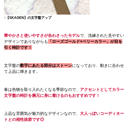
↑【SKAGEN】の文字盤アップ
華やかさと使いやすさが合わさったモデル
で、洗練された見やすい
デザインでありながらも
「ローズゴールド×ベリーカラー」が目を
引く時計です！
文字盤の
数字にあたる部分はストーン
になっており、動きに合わせ
て上品に輝きます。
春は色物を取り入れたくなる季節なので、
アクセントとしてカラー
文字盤の時計を腕元に身に着けるのもおすすめです！
上品な雰囲気が魅力的なデザインなので、
大人っぽいコーディネー
トとの相性抜群です◎