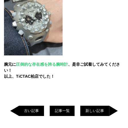
腕元に
圧倒的な存在感を誇る腕時計
、是非ご試着してみてくださ
い！
以上、TiCTAC柏店でした！
古い記事
記事一覧
新しい記事