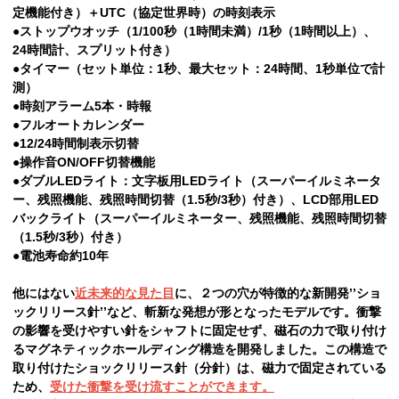
定機能付き）＋UTC（協定世界時）の時刻表示
●ストップウオッチ（1/100秒（1時間未満）/1秒（1時間以上）、
24時間計、スプリット付き）
●タイマー（セット単位：1秒、最大セット：24時間、1秒単位で計
測）
●時刻アラーム5本・時報
●フルオートカレンダー
●12/24時間制表示切替
●操作音ON/OFF切替機能
●ダブルLEDライト：文字板用LEDライト（スーパーイルミネータ
ー、残照機能、残照時間切替（1.5秒/3秒）付き）、LCD部用LED
バックライト（スーパーイルミネーター、残照機能、残照時間切替
（1.5秒/3秒）付き）
●電池寿命約10年
他にはない
近未来的な見た目
に、２つの穴が特徴的な新開発’’ショ
ックリリース針’’など、斬新な発想が形となったモデルです。衝撃
の影響を受けやすい針をシャフトに固定せず、磁石の力で取り付け
るマグネティックホールディング構造を開発しました。この構造で
取り付けたショックリリース針（分針）は、磁力で固定されている
ため、
受けた衝撃を受け流すことができます。