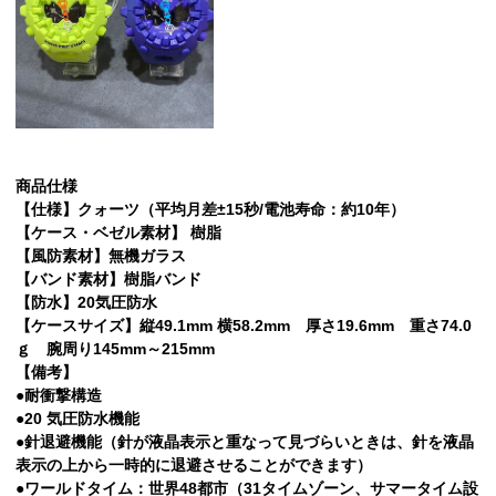
商品仕様
【仕様】クォーツ（平均月差±15秒/電池寿命：約10年）
【ケース・ベゼル素材】 樹脂
【風防素材】無機ガラス
【バンド素材】樹脂バンド
【防水】20気圧防水
【ケースサイズ】縦49.1mm 横58.2mm 厚さ19.6mm 重さ74.0
ｇ 腕周り145mm～215mm
【備考】
●耐衝撃構造
●20 気圧防水機能
●針退避機能（針が液晶表示と重なって見づらいときは、針を液晶
表示の上から一時的に退避させることができます）
●ワールドタイム：世界48都市（31タイムゾーン、サマータイム設