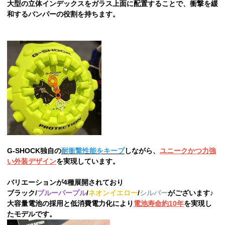
大型の立体インデックスをガラス上面に配置することで、衝撃を緩
和するバンパーの役割を持ちます。
G-SHOCK独自の
耐衝撃性能をキープ
しながら、
ユニークかつ力強
い外装デザイン
を実現しています。
バリエーションが4種展開されており
ブラック/
ブルーパープル
/
ネオンイエロー
/
シルバー
がございます♪
大容量電池の採用と低消費電力化により
電池寿命約10年
を実現し
たモデルです。