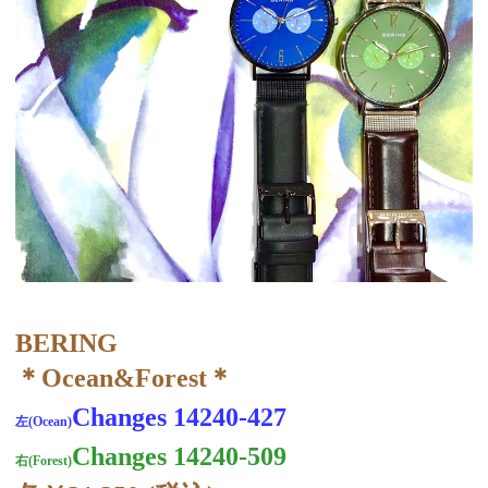
BERING
＊Ocean&Forest＊
Changes 14240-427
左(Ocean)
Changes 14240-509
右(Forest)