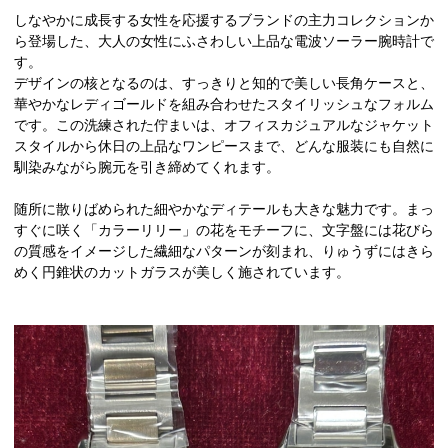
しなやかに成長する女性を応援するブランドの主力コレクションか
ら登場した、大人の女性にふさわしい上品な電波ソーラー腕時計で
す。
デザインの核となるのは、すっきりと知的で美しい長角ケースと、
華やかなレディゴールドを組み合わせたスタイリッシュなフォルム
です。この洗練された佇まいは、オフィスカジュアルなジャケット
スタイルから休日の上品なワンピースまで、どんな服装にも自然に
馴染みながら腕元を引き締めてくれます。
随所に散りばめられた細やかなディテールも大きな魅力です。まっ
すぐに咲く「カラーリリー」の花をモチーフに、文字盤には花びら
の質感をイメージした繊細なパターンが刻まれ、りゅうずにはきら
めく円錐状のカットガラスが美しく施されています。