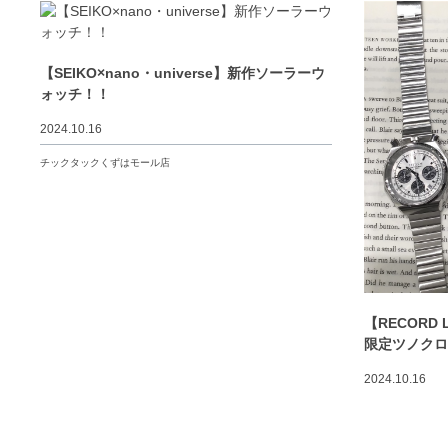
【SEIKO×nano・universe】新作ソーラーウ
ォッチ！！
2024.10.16
チックタックくずはモール店
【RECORD
限定ツノク
2024.10.16