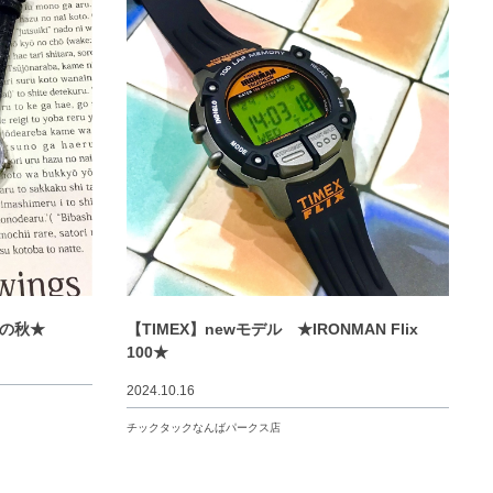
数字の秋★
【TIMEX】newモデル ★IRONMAN Flix
100★
2024.10.16
チックタックなんばパークス店