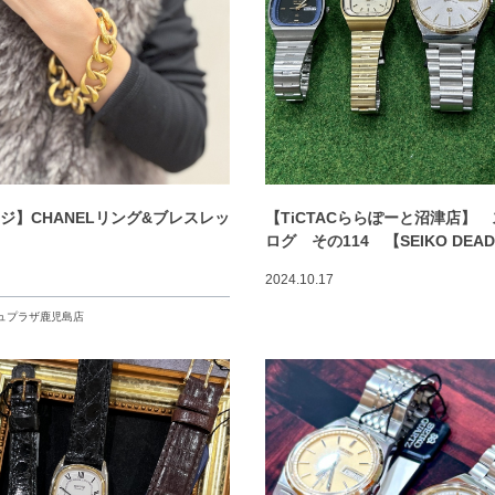
ジ】CHANELリング&ブレスレッ
【TiCTACららぽーと沼津店】
！
ログ その114 【SEIKO DEA
2024.10.17
ュプラザ鹿児島店