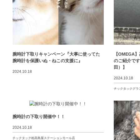
腕時計下取りキャンペーン『大事に使ってた
【OMEGA
腕時計を保護いぬ・ねこの支援に』
のご紹介です
田）】
2024.10.18
2024.10.18
チックタックグラ
腕時計の下取り開催中！！
2024.10.18
チックタック柏高島屋ステーションモール店